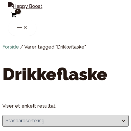
Gå
til
indholdet
Main
Menu
Forside
/ Varer tagged “Drikkeflaske”
Drikkeflaske
Viser et enkelt resultat