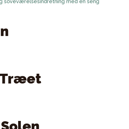
en
 Træet
 Solen