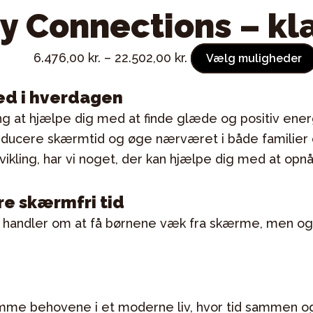
y Connections – kl
6.476,00
kr.
–
22.502,00
kr.
Vælg muligheder
d i hverdagen
 at hjælpe dig med at finde glæde og positiv energ
ducere skærmtid og øge nærværet i både familier o
dvikling, har vi noget, der kan hjælpe dig med at opnå
re skærmfri tid
kun handler om at få børnene væk fra skærme, men o
omme behovene i et moderne liv, hvor tid sammen o