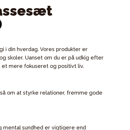
flere
varesiden
assesæt
varianter.
Mulighederne
Dette
kan
vare
vælges
har
på
flere
i i din hverdag. Vores produkter er
varesiden
varianter.
g skoler. Uanset om du er på udkig efter
Mulighederne
 et mere fokuseret og positivt liv.
kan
vælges
på
gså om at styrke relationer, fremme gode
varesiden
g mental sundhed er vigtigere end