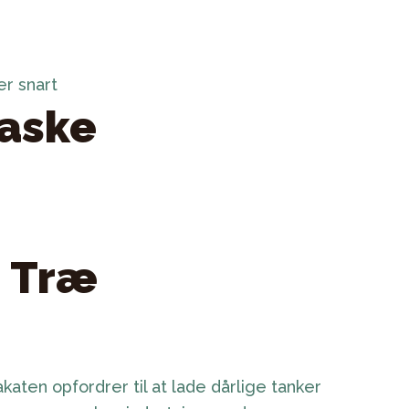
r snart
laske
 Træ