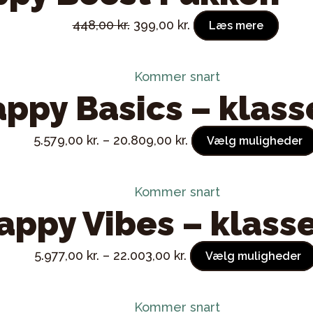
Original
Current
448,00
kr.
399,00
kr.
Læs mere
price
price
was:
is:
Kommer snart
448,00 kr..
399,00 kr..
ppy Basics – klas
5.579,00
kr.
–
20.809,00
kr.
Vælg muligheder
Kommer snart
appy Vibes – klass
5.977,00
kr.
–
22.003,00
kr.
Vælg muligheder
Kommer snart