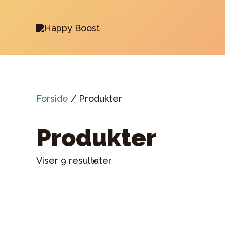
Gå
til
indholdet
Forside
/ Produkter
Produkter
Viser 9 resultater