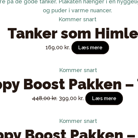
Kommer snart
Tanker som Himl
169,00
kr.
Læs mere
Kommer snart
py Boost Pakken –
Original
Current
448,00
kr.
399,00
kr.
Læs mere
price
price
was:
is:
Kommer snart
448,00 kr..
399,00 kr..
py Boost Pakken –