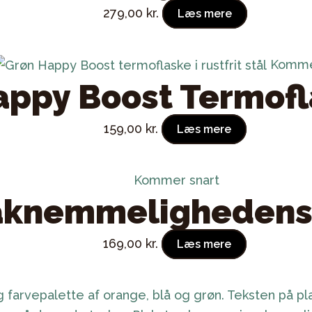
279,00
kr.
Læs mere
Komme
appy Boost Termof
159,00
kr.
Læs mere
Kommer snart
aknemmelighedens
169,00
kr.
Læs mere