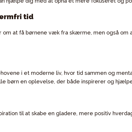
kan hjælpe dig med at opnå et mere fokuseret og posi
ærmfri tid
dler om at få børnene væk fra skærme, men også om 
hovene i et moderne liv, hvor tid sammen og menta
alle børn en oplevelse, der både inspirerer og hjælpe
nspiration til at skabe en gladere, mere positiv hve