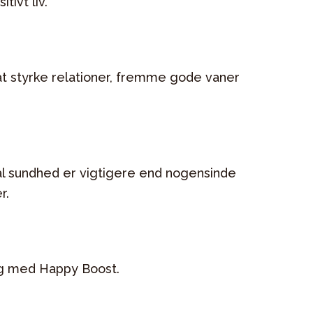
tivt liv.
at styrke relationer, fremme gode vaner
l sundhed er vigtigere end nogensinde
r.
rdag med Happy Boost.