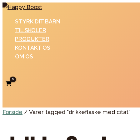
Gå
til
STYRK DIT BARN
indholdet
TIL SKOLER
PRODUKTER
KONTAKT OS
OM OS
Søg
Forside
/ Varer tagged “drikkeflaske med citat”