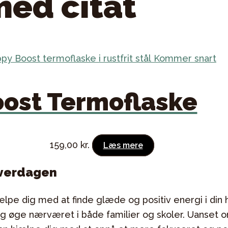
med citat
Kommer snart
ost Termoflaske
159,00
kr.
Læs mere
hverdagen
pe dig med at finde glæde og positiv energi i din h
ge nærværet i både familier og skoler. Uanset om d