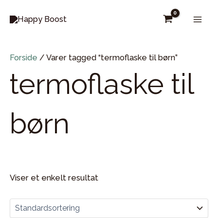
Gå
til
Mai
indholdet
Men
Forside
/ Varer tagged “termoflaske til børn”
termoflaske til
børn
Viser et enkelt resultat