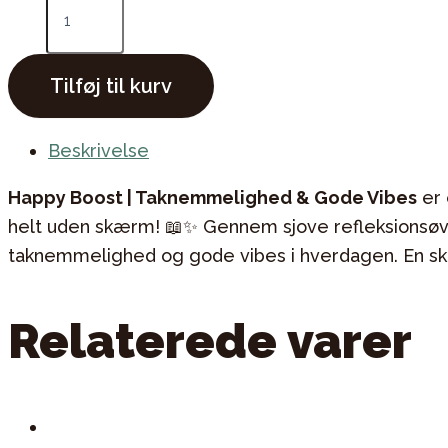
Basics
-
klassesæt
antal
Tilføj til kurv
Beskrivelse
Happy Boost | Taknemmelighed & Gode Vibes
er 
helt uden skærm! 📖✨ Gennem sjove refleksionsøvel
taknemmelighed og gode vibes i hverdagen. En skøn
Relaterede varer