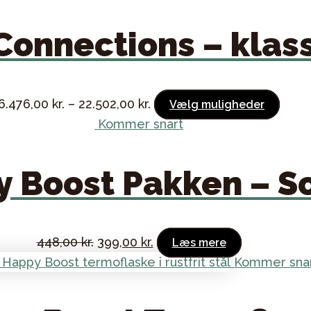
Connections – klas
Dett
6.476,00
kr.
–
22.502,00
kr.
Vælg muligheder
vare
Kommer snart
har
flere
 Boost Pakken – S
varia
Muli
kan
Original
Current
448,00
kr.
399,00
kr.
Læs mere
vælg
price
price
Kommer sna
på
was:
is:
vare
448,00 kr..
399,00 kr..