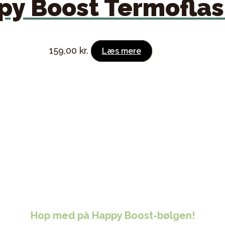
py Boost Termofla
159,00
kr.
Læs mere
Hop med på Happy Boost-bølgen!