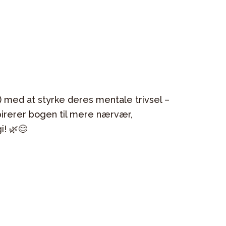
) med at styrke deres mentale trivsel –
pirerer bogen til mere nærvær,
i! 🌿😊